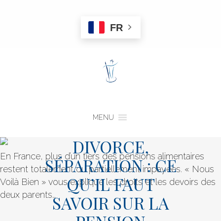
FR
MENU
DIVORCE,
En France, plus d’un tiers des pensions alimentaires
SÉPARATION : CE
restent totalement ou partiellement impayées. « Nous
QU’IL FAUT
Voilà Bien » vous explique les droits et les devoirs des
deux parents…
SAVOIR SUR LA